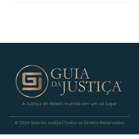
A Justiça do Brasil reunida em um só lugar
© 2024 Guia da Justiça | Todos os Direitos Reservados