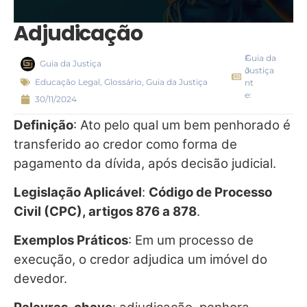
Adjudicação
F
Guia da
Guia da Justiça
o
Justiça
Educação Legal
,
Glossário
,
Guia da Justiça
nt
e:
30/11/2024
Definição
: Ato pelo qual um bem penhorado é
transferido ao credor como forma de
pagamento da dívida, após decisão judicial.
Legislação Aplicável
:
Código de Processo
Civil (CPC), artigos 876 a 878
.
Exemplos Práticos
: Em um processo de
execução, o credor adjudica um imóvel do
devedor.