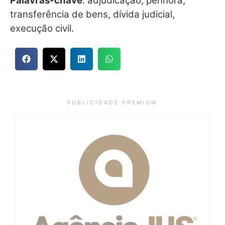
Palavras-chave
: adjudicação, penhora,
transferência de bens, dívida judicial,
execução civil.
P U B L I C I D A D E P R E M I U M