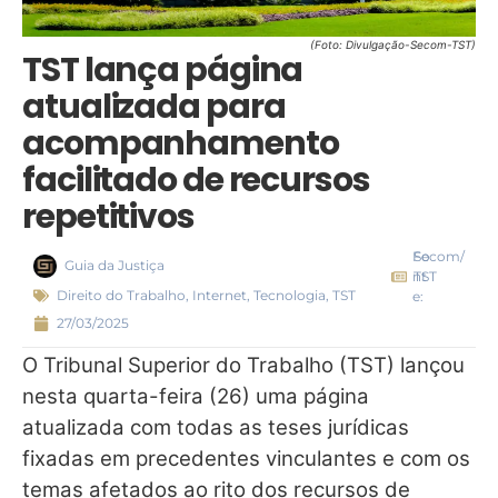
(Foto: Divulgação-Secom-TST)
TST lança página
atualizada para
acompanhamento
facilitado de recursos
repetitivos
Fo
Secom/
Guia da Justiça
nt
TST
Direito do Trabalho
,
Internet
,
Tecnologia
,
TST
e:
27/03/2025
O Tribunal Superior do Trabalho (TST) lançou
nesta quarta-feira (26) uma página
atualizada com todas as teses jurídicas
fixadas em precedentes vinculantes e com os
temas afetados ao rito dos recursos de