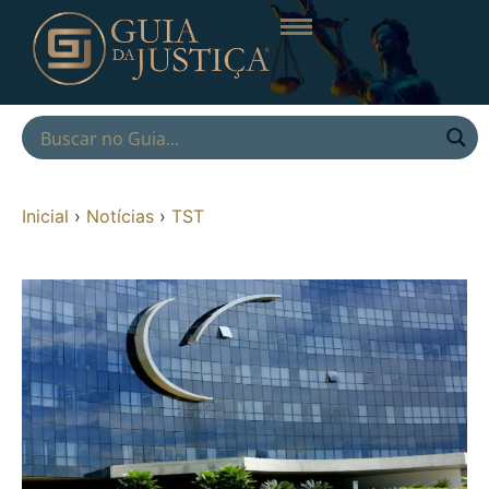
Inicial
›
Notícias
›
TST