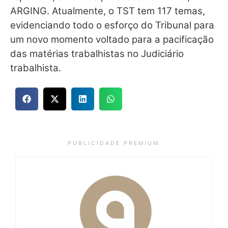
ARGING. Atualmente, o TST tem 117 temas,
evidenciando todo o esforço do Tribunal para
um novo momento voltado para a pacificação
das matérias trabalhistas no Judiciário
trabalhista.
P U B L I C I D A D E P R E M I U M