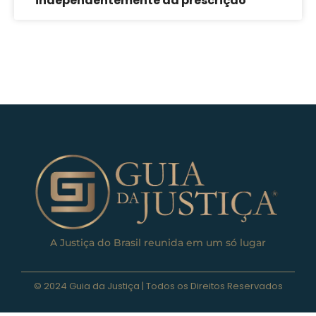
independentemente da prescrição
A Justiça do Brasil reunida em um só lugar
© 2024 Guia da Justiça | Todos os Direitos Reservados