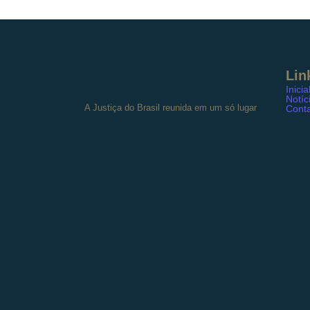
Lin
Inicia
Notíc
A Justiça do Brasil reunida em um só lugar
Cont