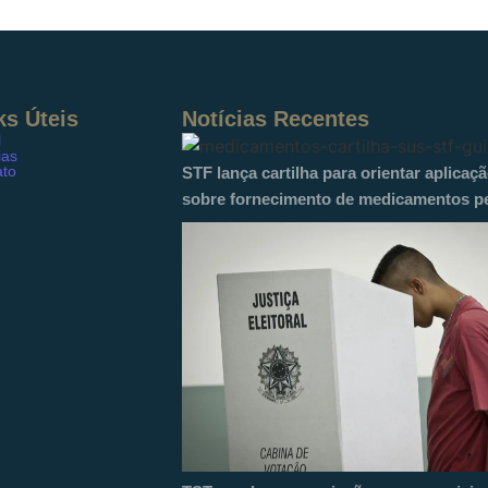
ks Úteis
Notícias Recentes
l
ias
ato
STF lança cartilha para orientar aplicaç
sobre fornecimento de medicamentos p