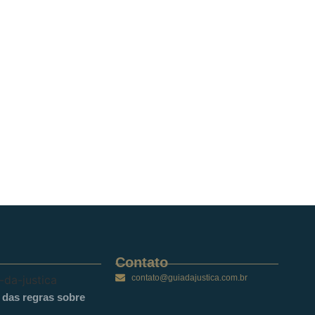
Contato
contato@guiadajustica.com.br
o das regras sobre