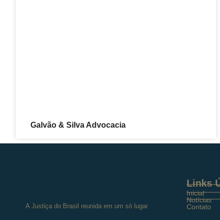
Galvão & Silva Advocacia
Links Ú
Inicial
Notícias
A Justiça do Brasil reunida em um só lugar
Contato