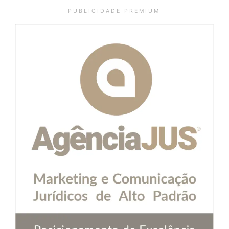
P U B L I C I D A D E P R E M I U M