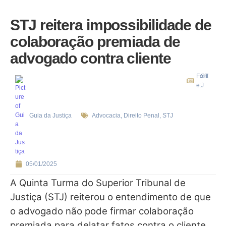
STJ reitera impossibilidade de
colaboração premiada de
advogado contra cliente
Font
ST
e:
J
Guia da Justiça
Advocacia
,
Direito Penal
,
STJ
05/01/2025
​A Quinta Turma do Superior Tribunal de
Justiça (STJ) reiterou o entendimento de que
o advogado não pode firmar colaboração
premiada para delatar fatos contra o cliente,