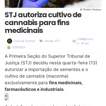
© Pfüderi/ Pixabay
STJ autoriza cultivo de
cannabis para fins
medicinais
Font
Agência
Guia da Justiça
Saúde
,
STJ
e:
Brasil
13/11/2024
A Primeira Seção do Superior Tribunal de
Justiça (STJ) decidiu nesta quarta-feira (13)
autorizar a importação de sementes e o
cultivo de
cannabis
(maconha)
exclusivamente para
fins medicinais,
farmacêuticos e industriais
.