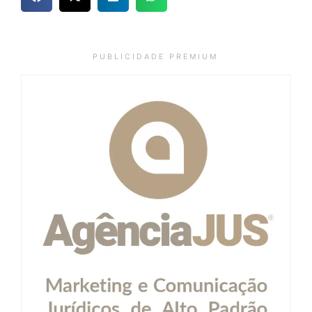
P U B L I C I D A D E P R E M I U M