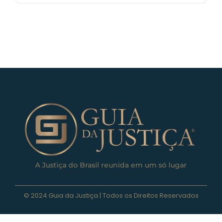
A Justiça do Brasil reunida em um só lugar
© 2024 Guia da Justiça | Todos os Direitos Reservados