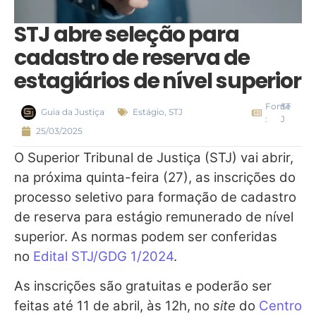
STJ abre seleção para
cadastro de reserva de
estagiários de nível superior
Fonte
ST
Guia da Justiça
Estágio
,
STJ
:
J
25/03/2025
O Superior Tribunal de Justiça (STJ) vai abrir,
na próxima quinta-feira (27), as inscrições do
processo seletivo para formação de cadastro
de reserva para estágio remunerado de nível
superior. As normas podem ser conferidas
no
Edital STJ/GDG 1/2024
.
As inscrições são gratuitas e poderão ser
feitas até 11 de abril, às 12h, no
site
do
Centro