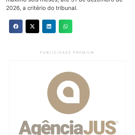
2026, a critério do tribunal.
P U B L I C I D A D E P R E M I U M