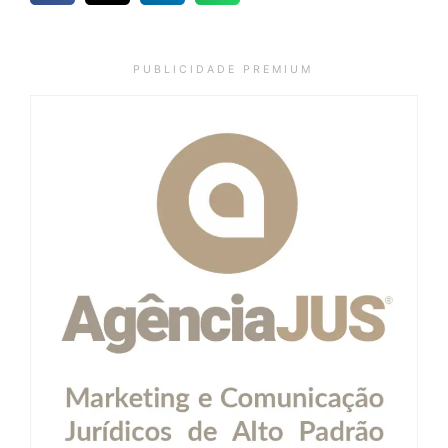
P U B L I C I D A D E P R E M I U M