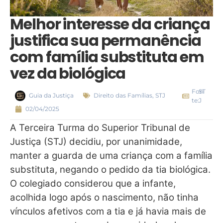
Melhor interesse da criança
justifica sua permanência
com família substituta em
vez da biológica
Fon
ST
Guia da Justiça
Direito das Famílias
,
STJ
te:
J
02/04/2025
A Terceira Turma do Superior Tribunal de
Justiça (STJ) decidiu, por unanimidade,
manter a guarda de uma criança com a família
substituta, negando o pedido da tia biológica.
O colegiado considerou que a infante,
acolhida logo após o nascimento, não tinha
vínculos afetivos com a tia e já havia mais de