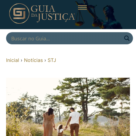
Inicial
›
Notícias
›
STJ