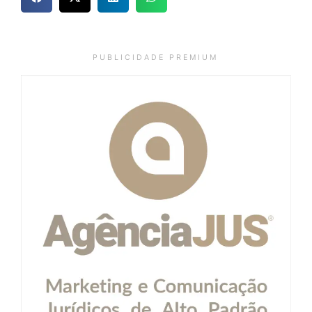
P U B L I C I D A D E P R E M I U M