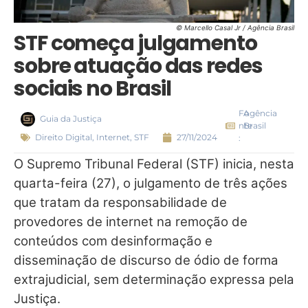
© Marcello Casal Jr / Agência Brasil
STF começa julgamento
sobre atuação das redes
sociais no Brasil
Fo
Agência
Guia da Justiça
nte
Brasil
Direito Digital
,
Internet
,
STF
27/11/2024
:
O Supremo Tribunal Federal (STF) inicia, nesta
quarta-feira (27), o julgamento de três ações
que tratam da responsabilidade de
provedores de internet na remoção de
conteúdos com desinformação e
disseminação de discurso de ódio de forma
extrajudicial, sem determinação expressa pela
Justiça.