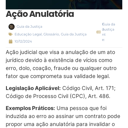
Ação Anulatória
F
Guia da
Guia da Justiça
o
Justiça
Educação Legal
,
Glossário
,
Guia da Justiça
nt
e:
10/12/2024
Ação judicial que visa a anulação de um ato
jurídico devido à existência de vícios como
erro, dolo, coação, fraude ou qualquer outro
fator que comprometa sua validade legal.
Legislação Aplicável:
Código Civil, Art. 171;
Código de Processo Civil (CPC), Art. 486.
Exemplos Práticos:
Uma pessoa que foi
induzida ao erro ao assinar um contrato pode
propor uma ação anulatória para invalidar o