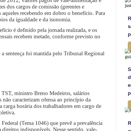
o de 2012, valores pagos de vale-alimentação e
tes dos cargos de comissão (gerentes e
 aqueles recebendo em dobro o benefício. Para
R
pios da igualdade e da isonomia.
s
cio é definido pela jornada realizada, e os
p
mensais recebem metade, conforme previsto no
 a sentença foi mantida pelo Tribunal Regional
S
d
e
o TST, ministro Breno Medeiros, salários
p
s não caracterizam ofensa ao princípio da
 carga horária dos trabalhadores em cargo de
oletiva.
 Federal (Tema 1046) que prevê a prevalência
R
direitos indisponívels. Nesse sentido, vale-