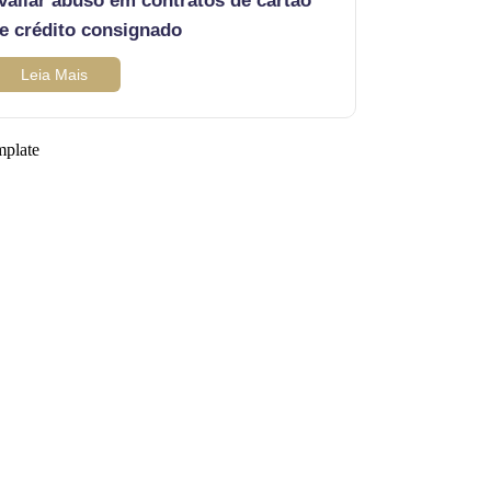
valiar abuso em contratos de cartão
e crédito consignado
Leia Mais
mplate