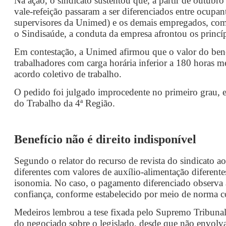
Na ação, o sindicato sustentou que, a partir de outubr
vale-refeição passaram a ser diferenciados entre ocupan
supervisores da Unimed) e os demais empregados, com
o Sindisaúde, a conduta da empresa afrontou os princí
Em contestação, a Unimed afirmou que o valor do benefí
trabalhadores com carga horária inferior a 180 horas 
acordo coletivo de trabalho.
O pedido foi julgado improcedente no primeiro grau, e
do Trabalho da 4ª Região.
Benefício não é direito indisponível
Segundo o relator do recurso de revista do sindicato a
diferentes com valores de auxílio-alimentação diferente
isonomia. No caso, o pagamento diferenciado observa a
confiança, conforme estabelecido por meio de norma c
Medeiros lembrou a tese fixada pelo Supremo Tribunal
do negociado sobre o legislado, desde que não envolva 