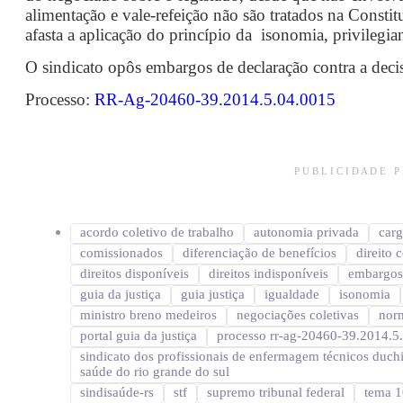
alimentação e vale-refeição não são tratados na Constit
afasta a aplicação do princípio da isonomia, privilegi
O sindicato opôs embargos de declaração contra a decis
Processo:
RR-Ag-20460-39.2014.5.04.0015
P U B L I C I D A D E 
acordo coletivo de trabalho
autonomia privada
car
comissionados
diferenciação de benefícios
direito 
direitos disponíveis
direitos indisponíveis
embargos
guia da justiça
guia justiça
igualdade
isonomia
ministro breno medeiros
negociações coletivas
norm
portal guia da justiça
processo rr-ag-20460-39.2014.5
sindicato dos profissionais de enfermagem técnicos duch
saúde do rio grande do sul
sindisaúde-rs
stf
supremo tribunal federal
tema 