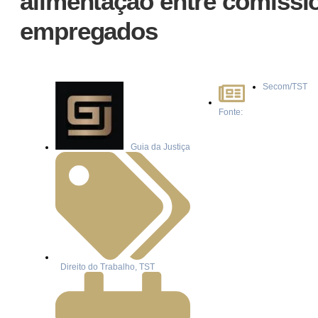
alimentação entre comissi
empregados
Secom/TST
Fonte:
Guia da Justiça
Direito do Trabalho
,
TST