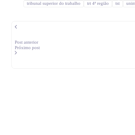
tribunal superior do trabalho
trt 4ª região
tst
unim
Post anterior
Próximo post