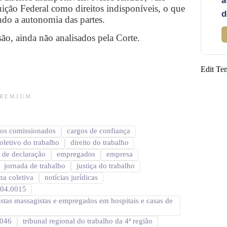
a
uição Federal como direitos indisponíveis, o que
d
ando a autonomia das partes.
ão, ainda não analisados pela Corte.
Edit Te
P R E M I U M
gos comissionados
cargos de confiança
coletivo do trabalho
direito do trabalho
 de declaração
empregados
empresa
jornada de trabalho
justiça do trabalho
a coletiva
notícias jurídicas
.04.0015
istas massagistas e empregados em hospitais e casas de
1046
tribunal regional do trabalho da 4ª região