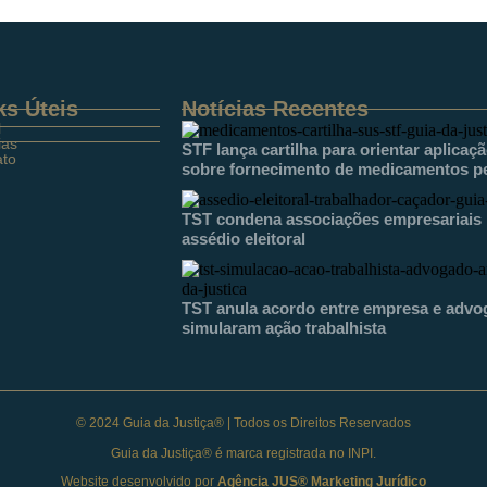
ks Úteis
Notícias Recentes
l
ias
STF lança cartilha para orientar aplicaç
ato
sobre fornecimento de medicamentos p
TST condena associações empresariais p
assédio eleitoral
TST anula acordo entre empresa e advo
simularam ação trabalhista
© 2024 Guia da Justiça® | Todos os Direitos Reservados
Guia da Justiça® é marca registrada no INPI.
Website desenvolvido por
Agência JUS® Marketing Jurídico