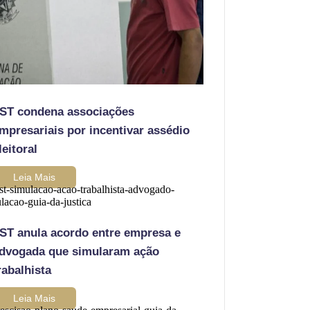
ST condena associações
mpresariais por incentivar assédio
leitoral
Leia Mais
ST anula acordo entre empresa e
dvogada que simularam ação
rabalhista
Leia Mais