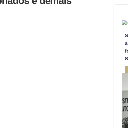
onados e demais
S
a
f