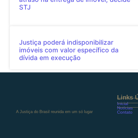
STJ
Justiça poderá indisponibilizar
imóveis com valor específico da
dívida em execução
Links Ú
Inicial
Notícias
A Justiça do Brasil reunida em um só lugar
Contato