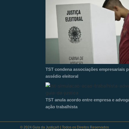
TST condena associações empresariais po
assédio eleitoral
TST anula acordo entre empresa e advog
ação trabalhista
© 2024 Guia da Justiça® | Todos os Direitos Reservados