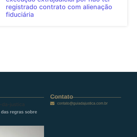
registrado contrato com alienação
fiduciária
Contato
contato@guiadajustica.com.br
o das regras sobre