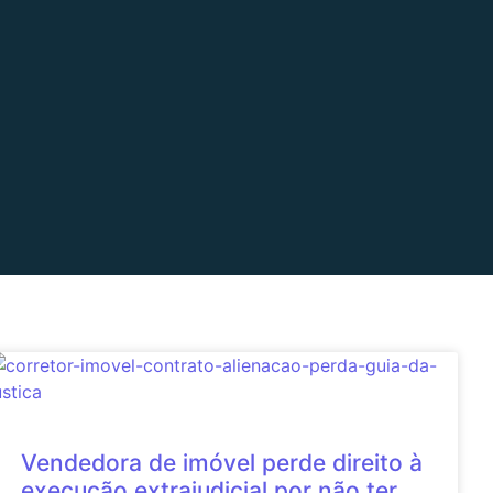
Vendedora de imóvel perde direito à
execução extrajudicial por não ter