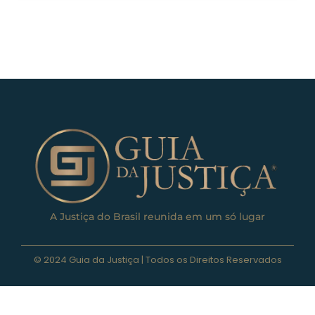
A Justiça do Brasil reunida em um só lugar
© 2024 Guia da Justiça | Todos os Direitos Reservados